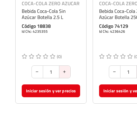
COCA-COLA ZERO AZUCAR
COCA-COLA ZER
Bebida Coca-Cola Sin
Bebida Coca-Cola 
Presentación/Empaque
Botella
Azúcar Botella 2.5 L
Azúcar Botella 25
Código 18838
Código 74129
Id Chc: 4235355
Id Chc: 4236426
(0)
(
Iniciar sesión y ver precios
Iniciar sesión y v