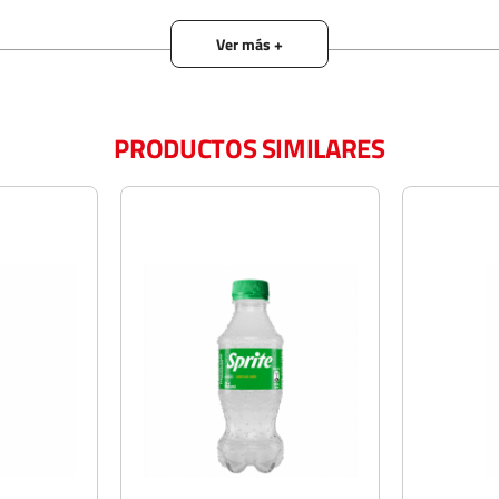
.
enzoato de
o. citrato
PRODUCTOS SIMILARES