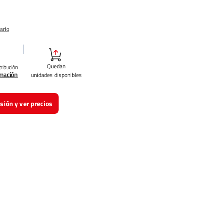
ario
Quedan
tribución
rmación
unidades disponibles
esión y ver precios