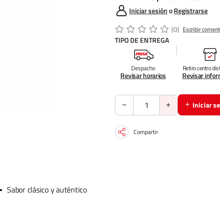
Iniciar sesión
o
Registrarse
(0)
Escribir coment
TIPO DE ENTREGA
Despacho
Retiro centro dis
Revisar horarios
Revisar info
Iniciar s
Compartir
Sabor clásico y auténtico