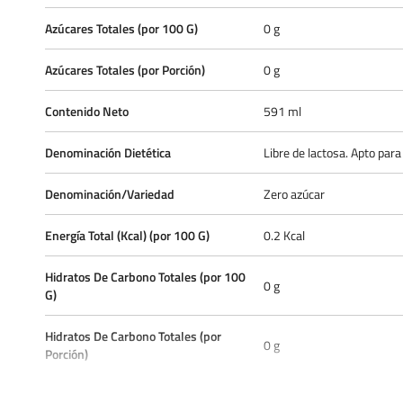
Azúcares Totales (por 100 G)
0 g
Azúcares Totales (por Porción)
0 g
Contenido Neto
591 ml
Denominación Dietética
Libre de lactosa. Apto par
Denominación/Variedad
Zero azúcar
Energía Total (Kcal) (por 100 G)
0.2 Kcal
Hidratos De Carbono Totales (por 100
0 g
G)
Hidratos De Carbono Totales (por
0 g
Porción)
Agua carbonatada. color c