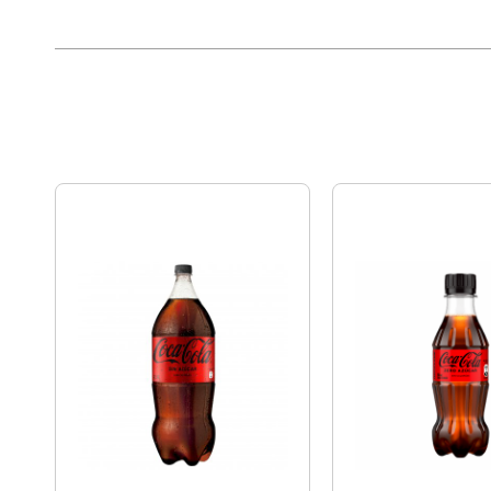
ácido fosfórico. aspartamo
Ingredientes
saborizantes naturales. b
sodio. acesulfamo de potasi
de sodio y cafeína
País De Origen
Estados Unidos
Porción Referencial
1 vaso
Porción Sugerida
200 ml
Sodio (por 100 G)
18 mg
Sodio (por Porción)
36 mg
Tipo De Producto
Bebida zero
Vegano
Si
Estado de Producto
DISPONIBLE