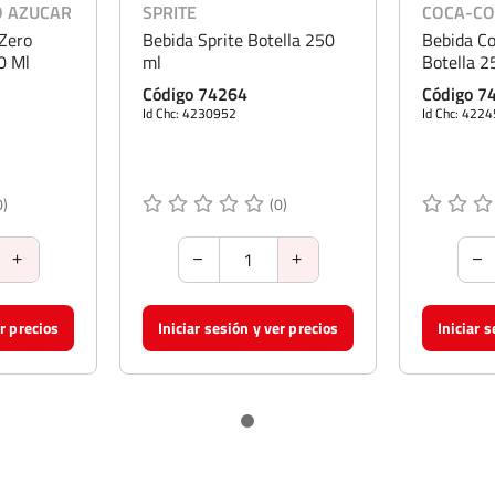
O AZUCAR
SPRITE
COCA-CO
Zero
Bebida Sprite Botella 250
Bebida Co
0 Ml
ml
Botella 2
Código 74264
Código 7
Id Chc: 4230952
Id Chc: 422
0)
(0)
er precios
Iniciar sesión y ver precios
Iniciar 