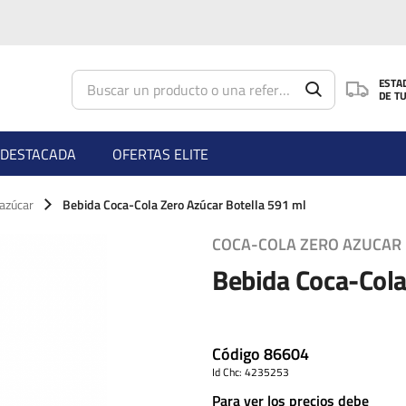
Saltar al contenido principal
ESTA
DE T
DESTACADA
OFERTAS ELITE
azúcar
Bebida Coca-Cola Zero Azúcar Botella 591 ml
COCA-COLA ZERO AZUCAR
Bebida Coca-Cola
Código
86604
Id Chc: 4235253
Para ver los precios debe