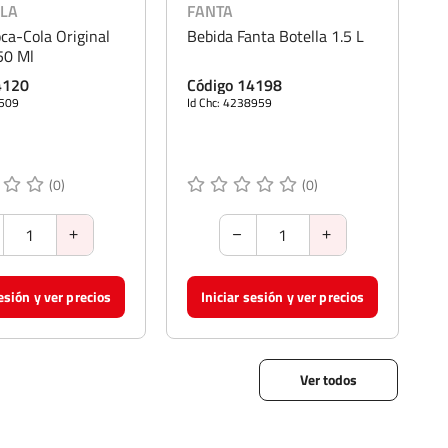
LA
FANTA
ca-Cola Original
Bebida Fanta Botella 1.5 L
50 Ml
4120
Código 14198
4509
Id Chc: 4238959
(0)
(0)
sesión y ver precios
Iniciar sesión y ver precios
Ver todos