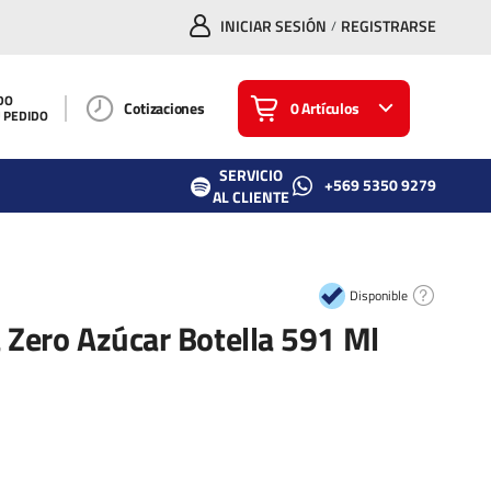
INICIAR SESIÓN
REGISTRARSE
/
DO
Cotizaciones
0 Artículos
U PEDIDO
SERVICIO
+569 5350 9279
AL CLIENTE
Disponible
 Zero Azúcar Botella 591 Ml