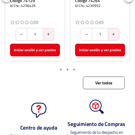
Código 74129
Código 74264
Sodio (por Porción)
36 mg
Id Chc: 4236426
Id Chc: 4230952
Tipo De Producto
Bebida zero
(0)
(0)
Vegano
Si
Estado de Producto
DISPONIBLE
Iniciar sesión y ver precios
Iniciar sesión y ver precios
Presentación/Empaque
Lata
Descripción del Producto
Ver todos
Refresque sus días con la deliciosa y burbujeante Coca-Cola Zero
Azúcar, ahora presentada en prácticas latas de 350ml. Sin sacrificar
su sabor favorito, esta variante de Coca-Cola lo ayuda a mantenerse
al tanto de sus objetivos de salud al ofrecer una bebida libre de azúcar.
Ideal para disfrutar en cualquier momento y lugar.
Seguimiento de Compras
Centro de ayuda
Seguimiento de tu despacho en