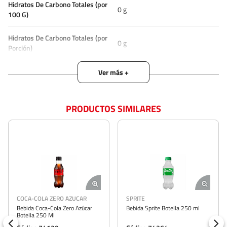
Hidratos De Carbono Totales (por
0 g
100 G)
Hidratos De Carbono Totales (por
0 g
Porción)
Agua carbonatada. color caramelo.
ácido fosfórico. aspartamo.
Ingredientes
saborizantes naturales. benzoato
de sodio. acesulfamo de potasio.
PRODUCTOS SIMILARES
citrato de sodio y cafeína
País De Origen
Estados Unidos
Porción Referencial
1 vaso
Porción Sugerida
200 ml
COCA-COLA ZERO AZUCAR
SPRITE
Sodio (por 100 G)
18 mg
Bebida Coca-Cola Zero Azúcar
Bebida Sprite Botella 250 ml
Botella 250 Ml