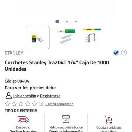
STANLEY
Corchetes Stanley Tra204T 1/4'' Caja De 1000
Unidades
Código
88484
Para ver los precios debe
Iniciar sesión
o
Registrarse
(0)
Escribir comentario
TIPO DE ENTREGA
Despacho
Retiro centro distribución
Quedan
unidades
Revisar horarios
Revisar información
disponibles