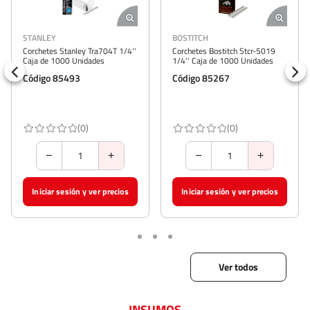
BOSTITCH
STANLEY
tanley Tra704T 1/4''
Corchetes Bostitch Stcr-5019
Corchetes Stan
00 Unidades
1/4'' Caja de 1000 Unidades
5/16'' Caja de
5493
Código 85267
Código 4403
(0)
(0)
esión y ver precios
Iniciar sesión y ver precios
Iniciar sesi
Ver todos
INSUMOS