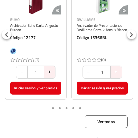
BUHO
DWILLIAMS
DW
Archivador Buho Carta Angosto
Archivador de Presentaciones
Arc
Burdeo
Dwilliams Carta 2 Aros 3 Blanco
con
Código 12177
Código 15366BL
Có
(0)
(0)
Iniciar sesión y ver precios
Iniciar sesión y ver precios
I
Ver todos