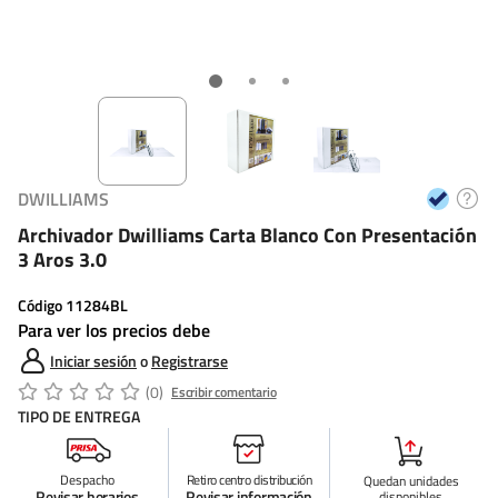
DWILLIAMS
Archivador Dwilliams Carta Blanco Con Presentación
3 Aros 3.0
Código
11284BL
Para ver los precios debe
Iniciar sesión
o
Registrarse
(0)
Escribir comentario
TIPO DE ENTREGA
Despacho
Retiro centro distribución
Quedan
unidades
Revisar horarios
Revisar información
disponibles