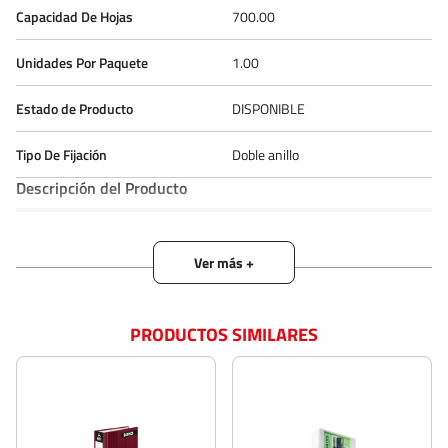
Capacidad De Hojas
700.00
Unidades Por Paquete
1.00
Estado de Producto
DISPONIBLE
Tipo De Fijación
Doble anillo
Descripción del Producto
Archivador Vinílico Con Presentación (Transparencia Semi Brillante) En
Ambas Tapas Para Personalizar, Bolsillo Interior Transparente En
Ambas Caras. Cartón Piedra Doble Faz 2,8 Mm, Tamaño Carta 3 Aros
2,0 Blanco
PRODUCTOS SIMILARES