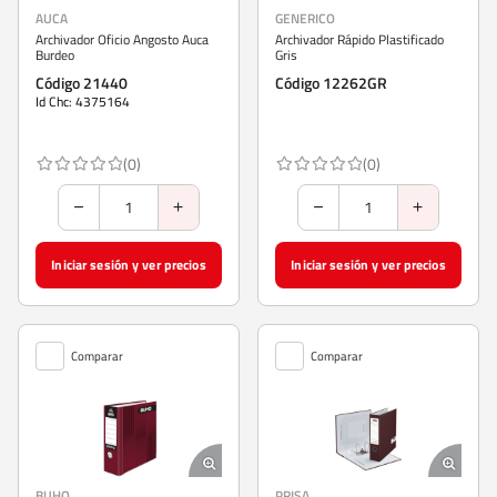
AUCA
GENERICO
Archivador Oficio Angosto Auca
Archivador Rápido Plastificado
Burdeo
Gris
Código 21440
Código 12262GR
Id Chc: 4375164
(0)
(0)
Iniciar sesión y ver precios
Iniciar sesión y ver precios
Comparar
Comparar
BUHO
PRISA