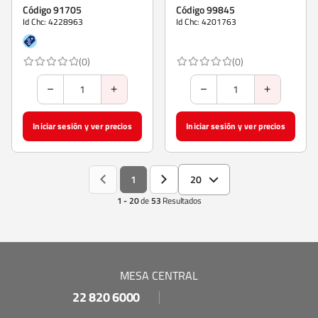
Código 91705
Código 99845
Id Chc: 4228963
Id Chc: 4201763
(0)
(0)
Iniciar sesión y ver precios
Iniciar sesión y ver precios
1
20
1 - 20
de
53
Resultados
MESA CENTRAL
22 820 6000