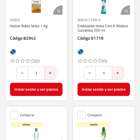
IANSA
IANSA CERO K
Azúcar Rubia Iansa 1 Kg
Endulzante Iansa Cero K Alulosa
Sucralosa 250 ml
Código 82942
Código 91719
(0)
(0)
Iniciar sesión y ver precios
Iniciar sesión y ver precios
Comparar
Comparar