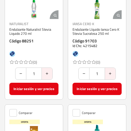
NATURALIST
IANSA CERO K
Endulzante Naturalist Stevia
Endulzante Líquido Iansa Cero K
Liquido 270 ml
Stevia Sucralosa 250 ml
Código 88251
Código 91703
Id Chc: 4215482
(0)
(0)
Iniciar sesión y ver precios
Iniciar sesión y ver precios
Comparar
Comparar