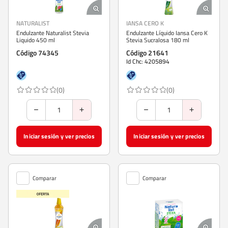
NATURALIST
IANSA CERO K
Endulzante Naturalist Stevia
Endulzante Líquido Iansa Cero K
Liquido 450 ml
Stevia Sucralosa 180 ml
Código 74345
Código 21641
Id Chc: 4205894
(0)
(0)
Iniciar sesión y ver precios
Iniciar sesión y ver precios
Comparar
Comparar