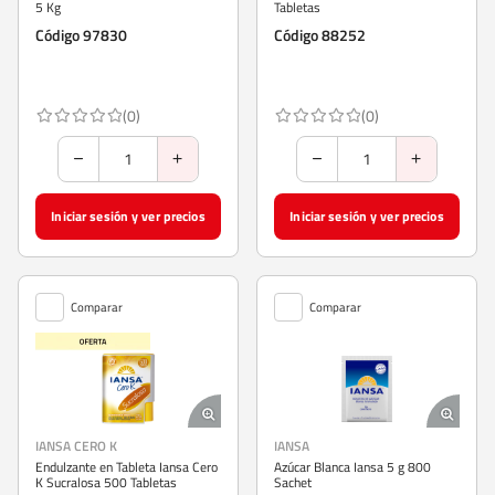
5 Kg
Tabletas
Código 97830
Código 88252
(0)
(0)
Iniciar sesión y ver precios
Iniciar sesión y ver precios
Comparar
Comparar
IANSA CERO K
IANSA
Endulzante en Tableta Iansa Cero
Azúcar Blanca Iansa 5 g 800
K Sucralosa 500 Tabletas
Sachet