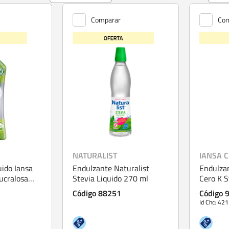
Comparar
Com
NATURALIST
IANSA 
uido Iansa
Endulzante Naturalist
Endulzan
ucralosa
Stevia Liquido 270 ml
Cero K S
250 ml
Código 88251
Código 
Id Chc: 42