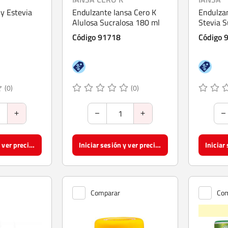
y Estevia
Endulzante Iansa Cero K
Endulzan
Alulosa Sucralosa 180 ml
Stevia S
Código 91718
Código 
(0)
(0)
Iniciar sesión y ver precios
Iniciar sesión y ver precios
Comparar
Com