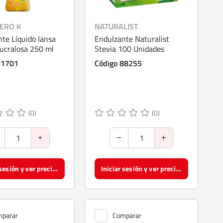
CERO K
NATURALIST
te Líquido Iansa
Endulzante Naturalist
ucralosa 250 ml
Stevia 100 Unidades
91701
Código 88255
(0)
(0)
Iniciar sesión y ver precios
Iniciar sesión y ver precios
parar
Comparar