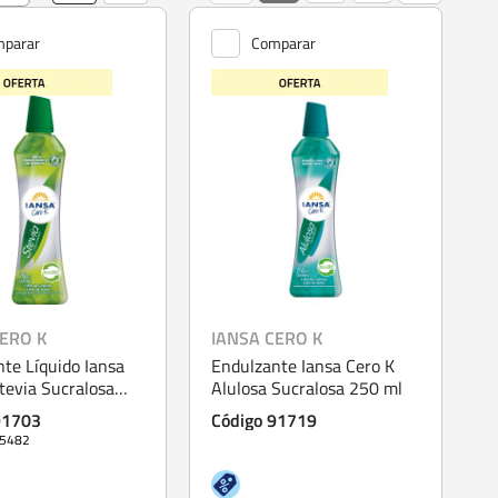
parar
Comparar
CERO K
IANSA CERO K
te Líquido Iansa
Endulzante Iansa Cero K
tevia Sucralosa
Alulosa Sucralosa 250 ml
91703
Código 91719
15482