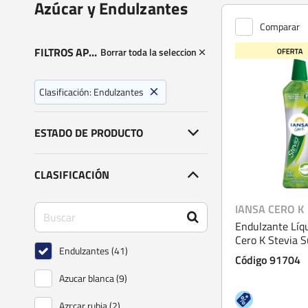
Azúcar y Endulzantes
Comparar
FILTROS APLICADOS
Borrar toda la seleccion
Clasificación:
Endulzantes
ESTADO DE PRODUCTO
CLASIFICACIÓN
IANSA CERO K
Endulzante Líq
Cero K Stevia S
Endulzantes (41)
350 ml
Código 91704
Azucar blanca (9)
Azгcar rubia (2)