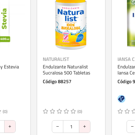
NATURALIST
IANSA 
y Estevia
Endulzante Naturalist
Endulzan
Sucralosa 500 Tabletas
Iansa Ce
Sucralos
Código 88257
Código 
(0)
(0)