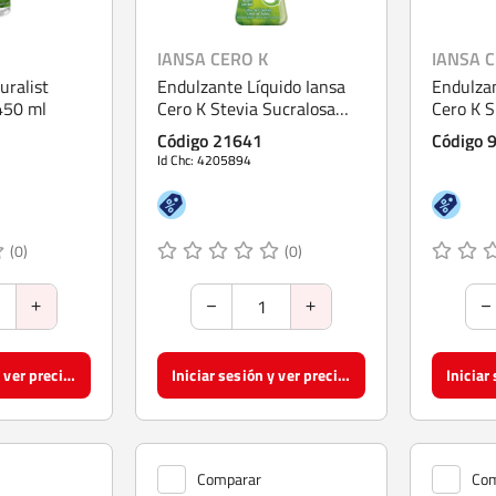
IANSA CERO K
IANSA 
uralist
Endulzante Líquido Iansa
Endulzan
450 ml
Cero K Stevia Sucralosa
Cero K S
180 ml
Código 21641
Código 
Id Chc: 4205894
(0)
(0)
Iniciar sesión y ver precios
Iniciar sesión y ver precios
Comparar
Com