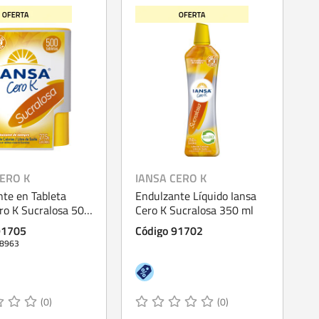
CERO K
IANSA CERO K
te en Tableta
Endulzante Líquido Iansa
ro K Sucralosa 500
Cero K Sucralosa 350 ml
91705
Código 91702
28963
(0)
(0)