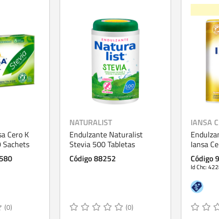
NATURALIST
IANSA 
sa Cero K
Endulzante Naturalist
Endulzan
0 Sachets
Stevia 500 Tabletas
Iansa Ce
Tabletas
1580
Código 88252
Código 
Id Chc: 42
(0)
(0)