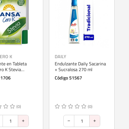
CERO K
DAILY
te en Tableta
Endulzante Daily Sacarina
ro K Stevia
+ Sucralosa 270 ml
a 500 Tabletas
91706
Código 51567
(0)
(0)