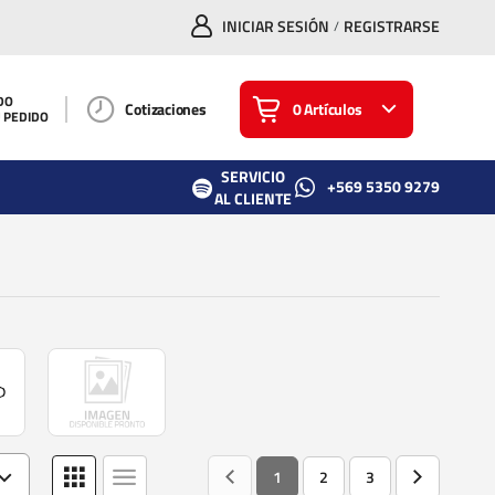
INICIAR SESIÓN
REGISTRARSE
/
DO
Cotizaciones
0 Artículos
U PEDIDO
SERVICIO
+569 5350 9279
AL CLIENTE
1
2
3