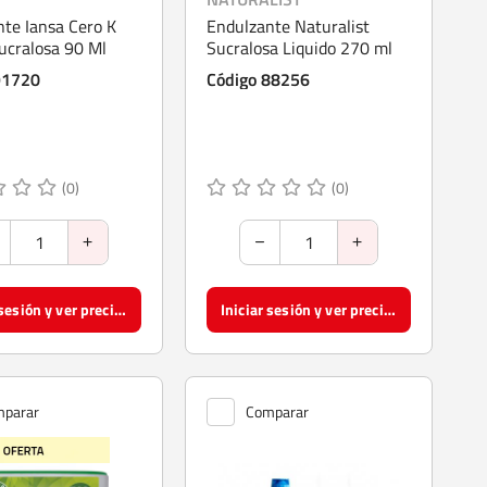
te Iansa Cero K
Endulzante Naturalist
ucralosa 90 Ml
Sucralosa Liquido 270 ml
91720
Código 88256
(0)
(0)
Iniciar sesión y ver precios
Iniciar sesión y ver precios
parar
Comparar