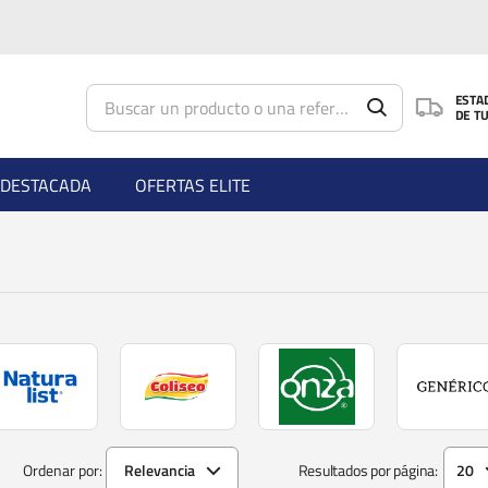
Saltar al contenido principal
ESTA
DE T
DESTACADA
OFERTAS ELITE
Ordenar por:
Relevancia
Resultados por página:
20