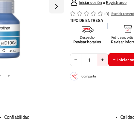
Iniciar sesión
o
Registrarse
(0)
Escribir coment
TIPO DE ENTREGA
Despacho
Retiro centro dis
Revisar horarios
Revisar info
Iniciar s
Compartir
Confiabilidad
Calida