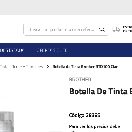
Saltar al contenido principal
ESTA
DE T
DESTACADA
OFERTAS ELITE
 Tintas, Tóner y Tambores
Botella de Tinta Brother BTD100 Cian
BROTHER
Botella De Tinta
Código
28385
Para ver los precios debe