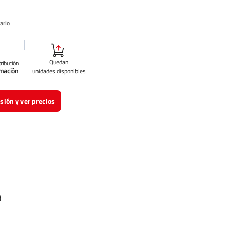
ario
Quedan
tribución
rmación
unidades disponibles
esión y ver precios
d