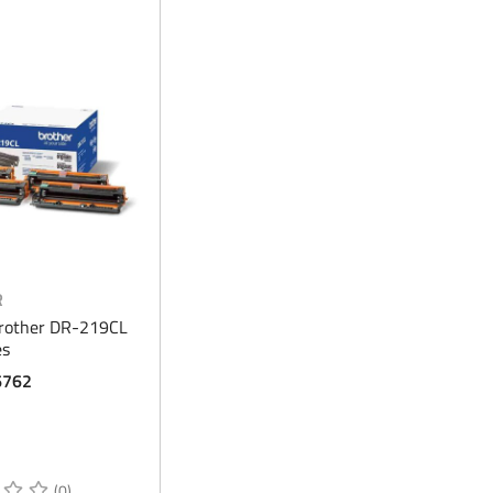
R
rother DR-219CL
es
6762
(0)