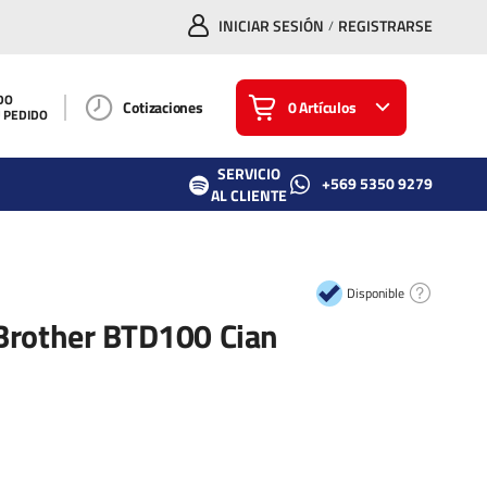
INICIAR SESIÓN
REGISTRARSE
/
DO
Cotizaciones
0 Artículos
U PEDIDO
SERVICIO
+569 5350 9279
AL CLIENTE
Disponible
 Brother BTD100 Cian