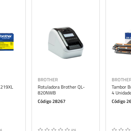
BROTHER
BROTHE
-219XL
Rotuladora Brother QL-
Tambor B
820NWB
4 Unidad
Código 28267
Código 2
0)
(0)