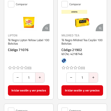
Comparar
Comparar
LIPTON
MILDRED TEA
Té Negro Lipton Yellow Label 100
Té Negro Mildred Tea Ceylán 100
Bolsitas
Bolsitas
Código 71076
Código 21902
Id Chc: 4218746
(0)
(0)
Iniciar sesión y ver precios
Iniciar sesión y ver precios
Comparar
Comparar