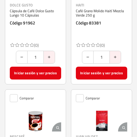
DOLCE GUSTO
HAITI
Cápsula de Café Dolce Gusto
Café Grano Molido Haití Mezcla
Lungo 10 Cápsulas
Verde 250 g
Código 91962
Código 83381
(0)
(0)
Iniciar sesión y ver precios
Iniciar sesión y ver precios
Comparar
Comparar
NESCAFÉ
JUAN VALDEZ