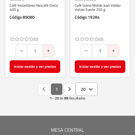
Café Instantáneo Nescafé Dolca
Café Grano Molido Juan Valdez
400 g
Volcán Fuerte 250 g
Código 89080
Código 19284
(0)
(0)
Iniciar sesión y ver precios
Iniciar sesión y ver precios
1
20
1 - 20
de
88
Resultados
MESA CENTRAL