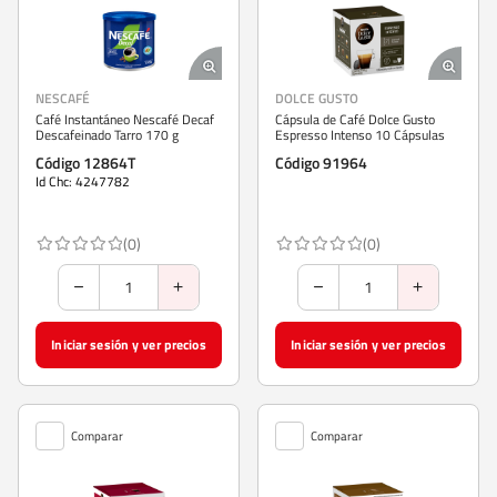
NESCAFÉ
DOLCE GUSTO
Café Instantáneo Nescafé Decaf
Cápsula de Café Dolce Gusto
Descafeinado Tarro 170 g
Espresso Intenso 10 Cápsulas
Código 12864T
Código 91964
Id Chc: 4247782
(0)
(0)
Iniciar sesión y ver precios
Iniciar sesión y ver precios
Comparar
Comparar