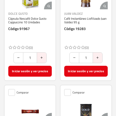
DOLCE GUSTO
JUAN VALDEZ
Cápsula Nescafé Dolce Gusto
Café Instantáneo Liofilizado Juan
Cappuccino 10 Unidades
Valdez 95 g
Código 91967
Código 19283
(0)
(0)
Iniciar sesión y ver precios
Iniciar sesión y ver precios
Comparar
Comparar