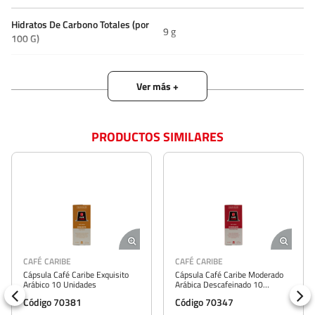
Hidratos De Carbono Totales (por
9 g
100 G)
Hidratos De Carbono Totales (por
0.5 g
Porción)
Ingredientes
Café puro
PRODUCTOS SIMILARES
Origen Del Grano
100% Arábico
Porción Referencial
1 cápsula
Porción Sugerida
5 g
Proteínas Totales (por 100 G)
16 g
AFÉ CARIBE
CAFÉ CARIBE
CAF
ápsula Café Caribe Exquisito
Cápsula Café Caribe Moderado
Cáps
Proteínas Totales (por Porción)
0.8 g
rábico 10 Unidades
Arábica Descafeinado 10
Espr
Unidades
ódigo 70381
Código 70347
Cód
Sodio (por 100 G)
25 mg