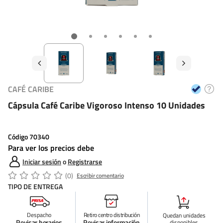
CAFÉ CARIBE
Cápsula Café Caribe Vigoroso Intenso 10 Unidades
Código
70340
Para ver los precios debe
Iniciar sesión
o
Registrarse
(0)
Escribir comentario
TIPO DE ENTREGA
Despacho
Retiro centro distribución
Quedan
unidades
Revisar horarios
Revisar información
disponibles