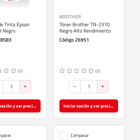
BROTHER
de Tinta Epson
Tóner Brother TN-2370
 Negro
Negro Alto Rendimiento
28583
Código 26951
(0)
(0)
Iniciar sesión y ver precios
Iniciar sesión y ver precios
parar
Comparar