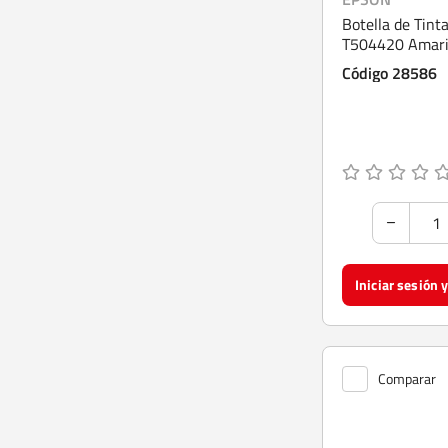
Botella de Tint
T504420 Amari
Código 28586
Comparar