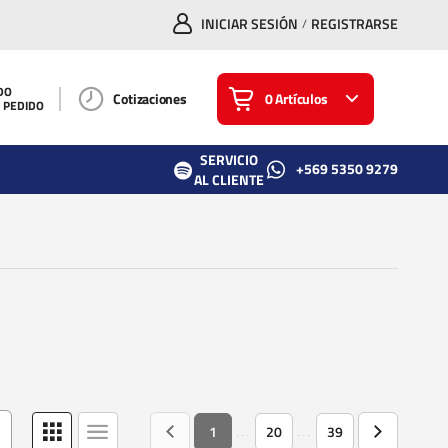
INICIAR SESIÓN
REGISTRARSE
/
DO
Cotizaciones
0 Artículos
U PEDIDO
SERVICIO
+569 5350 9279
AL CLIENTE
1
20
39
...
...