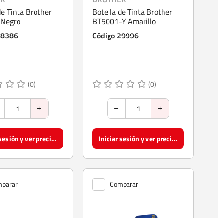
de Tinta Brother
Botella de Tinta Brother
 Negro
BT5001-Y Amarillo
28386
Código 29996
(0)
(0)
Iniciar sesión y ver precios
Iniciar sesión y ver precios
parar
Comparar