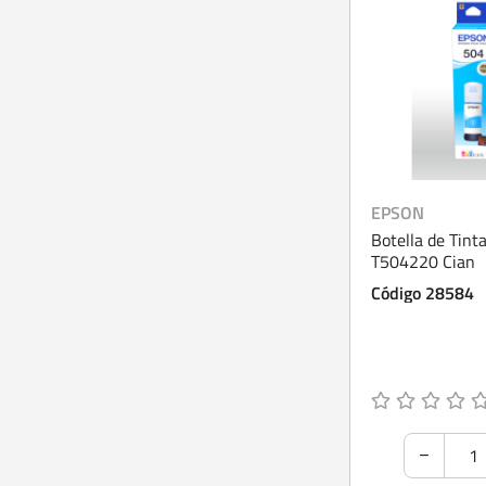
EPSON
Botella de Tint
T504220 Cian
Código 28584