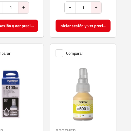
Iniciar sesión y ver precios
Iniciar sesión y ver precios
parar
Comparar
ER
BROTHER