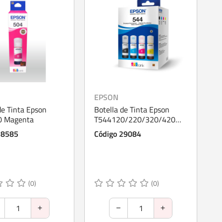
EPSON
de Tinta Epson
Botella de Tinta Epson
0 Magenta
T544120/220/320/420
Pack 4 Colores
28585
Código 29084
(0)
(0)