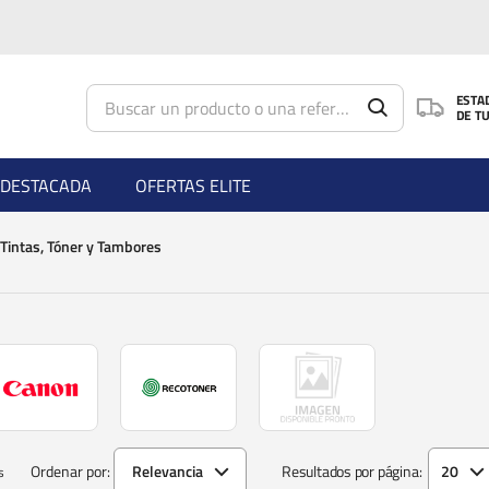
Saltar al contenido principal
ESTA
DE T
DESTACADA
OFERTAS ELITE
 Tintas, Tóner y Tambores
Ordenar por:
Relevancia
Resultados por página:
20
s