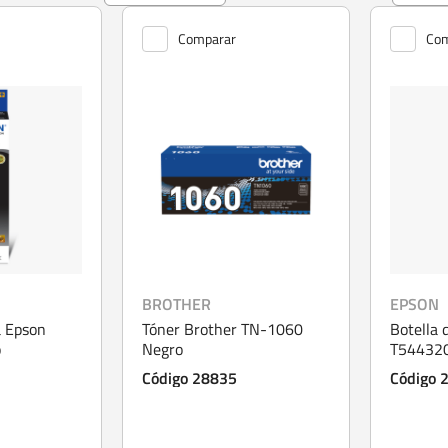
Comparar
Com
BROTHER
EPSON
a Epson
Tóner Brother TN-1060
Botella 
o
Negro
T54432
Código 28835
Código 