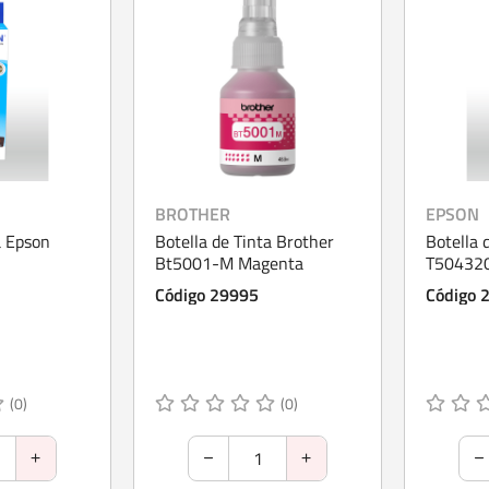
BROTHER
EPSON
a Epson
Botella de Tinta Brother
Botella 
Bt5001-M Magenta
T50432
Código 29995
Código 
(0)
(0)