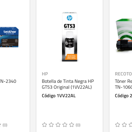
HP
RECOT
 TN-2340
Botella de Tinta Negra HP
Tóner R
GT53 Original (1VV22AL)
TN-106
Código 1VV22AL
Código 
(0)
(0)