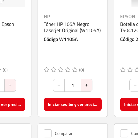
HP
EPSON
a Epson
Tóner HP 105A Negro
Botella 
Laserjet Original (W1105A)
T504120
Código W1105A
Código 
(0)
(0)
Iniciar sesión y ver precios
Iniciar sesión y ver precios
Comparar
Com