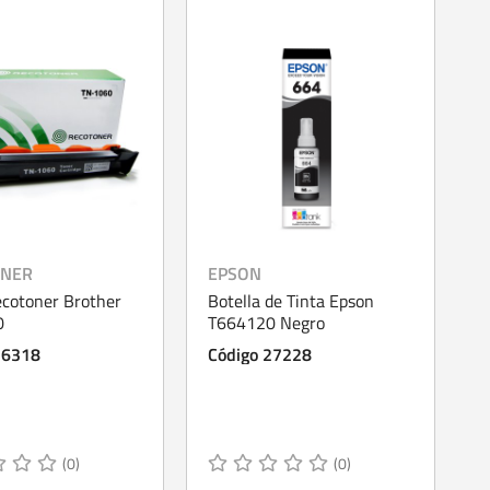
ONER
EPSON
ecotoner Brother
Botella de Tinta Epson
0
T664120 Negro
26318
Código 27228
(0)
(0)