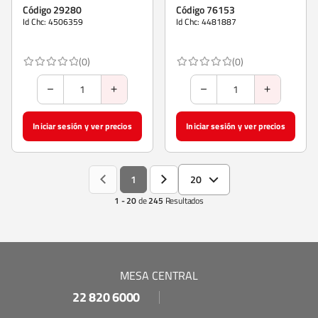
Código 29280
Código 76153
Id Chc: 4506359
Id Chc: 4481887
(0)
(0)
Iniciar sesión y ver precios
Iniciar sesión y ver precios
1
20
1 - 20
de
245
Resultados
MESA CENTRAL
22 820 6000