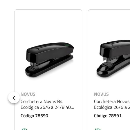
NOVUS
NOVUS
Corchetera Novus B4
Corchetera Novus
Ecológica 26/6 a 24/8 40
Ecológica 26/6 a 
Hojas Negra
Hojas Negra
Código 78590
Código 78591