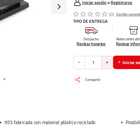
Iniciar sesión
o
Registrarse
(0)
Escribir coment
TIPO DE ENTREGA
Despacho
Retiro centro dis
Revisar horarios
Revisar info
Iniciar s
Compartir
95% fabricada con material plástico reciclado
Posibil