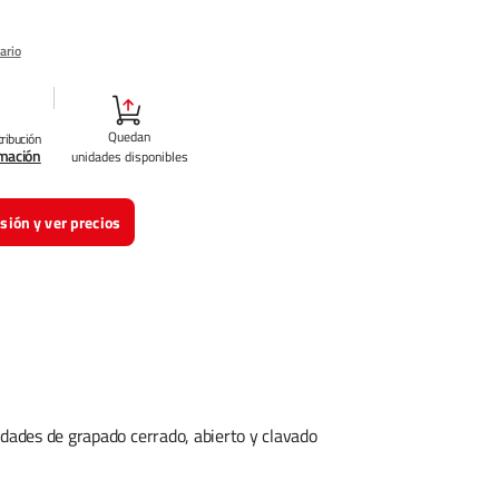
ario
Quedan
tribución
rmación
unidades disponibles
esión y ver precios
idades de grapado cerrado, abierto y clavado