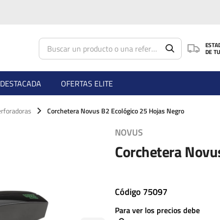
Saltar al contenido principal
ESTA
DE T
DESTACADA
OFERTAS ELITE
erforadoras
Corchetera Novus B2 Ecológico 25 Hojas Negro
NOVUS
Corchetera Novu
Código
75097
Para ver los precios debe