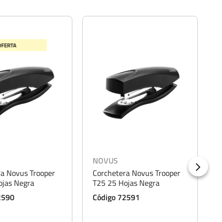
NOVUS
ra Novus Trooper
Corchetera Novus Trooper
C
ojas Negra
T25 25 Hojas Negra
2
2590
Código 72591
C