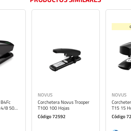
NOVUS
NOVUS
 B4Fc
Corchetera Novus Trooper
Corchete
24/8 50
T100 100 Hojas
T15 15 H
Código 72592
Código 7