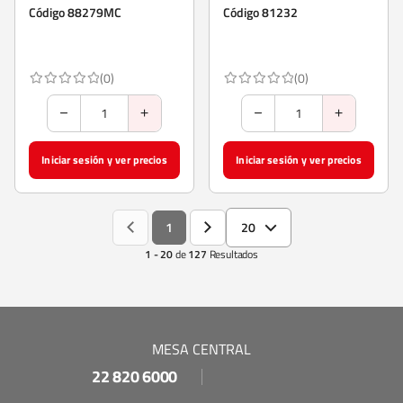
Canela 270 ml
Código 88279MC
Código 81232
(0)
(0)
Iniciar sesión y ver precios
Iniciar sesión y ver precios
1
20
1 - 20
de
127
Resultados
MESA CENTRAL
22 820 6000