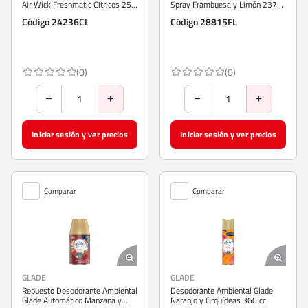
Air Wick Freshmatic Cítricos 250
Spray Frambuesa y Limón 237
ml
ml
Código 24236CI
Código 28815FL
(0)
(0)
Iniciar sesión y ver precios
Iniciar sesión y ver precios
Comparar
Comparar
GLADE
GLADE
Repuesto Desodorante Ambiental
Desodorante Ambiental Glade
Glade Automático Manzana y
Naranjo y Orquídeas 360 cc