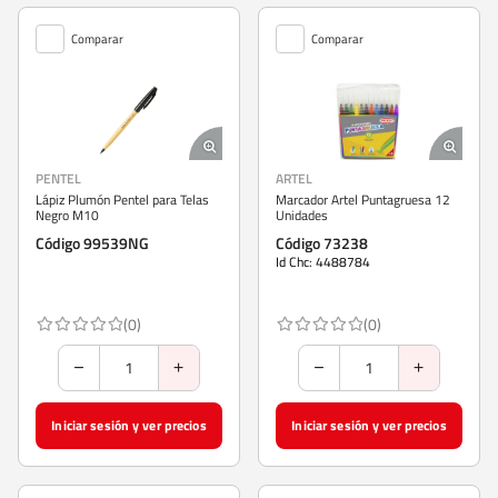
Comparar
Comparar
PENTEL
ARTEL
Lápiz Plumón Pentel para Telas
Marcador Artel Puntagruesa 12
Negro M10
Unidades
Código 99539NG
Código 73238
Id Chc: 4488784
(0)
(0)
Iniciar sesión y ver precios
Iniciar sesión y ver precios