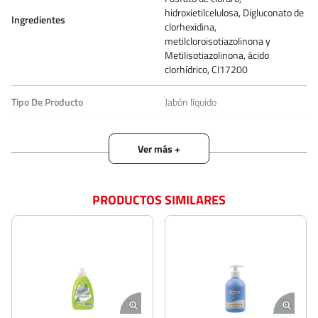
hidroxietilcelulosa, Digluconato de
Ingredientes
clorhexidina,
metilcloroisotiazolinona y
Metilisotiazolinona, ácido
clorhídrico, CI17200
Tipo De Producto
Jabón líquido
Cruelty Free
Si
Hipoalergénico
Si
PRODUCTOS SIMILARES
Unidades Por Paquete
1.00
Estado de Producto
DISPONIBLE
Zona De Aplicación
Manos
Descripción del Producto