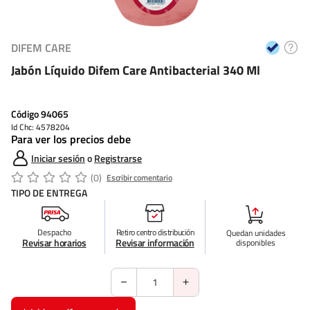
DIFEM CARE
Jabón Líquido Difem Care Antibacterial 340 Ml
Código
94065
Id Chc: 4578204
Para ver los precios debe
Iniciar sesión
o
Registrarse
(0)
Escribir comentario
TIPO DE ENTREGA
Despacho
Retiro centro distribución
Quedan
unidades
Revisar horarios
Revisar información
disponibles