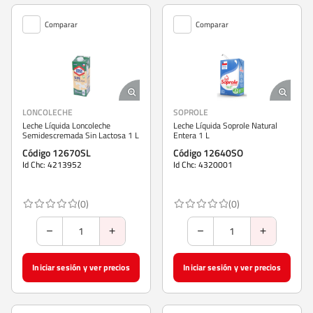
Comparar
Comparar
LONCOLECHE
SOPROLE
Leche Líquida Loncoleche
Leche Líquida Soprole Natural
Semidescremada Sin Lactosa 1 L
Entera 1 L
Código 12670SL
Código 12640SO
Id Chc: 4213952
Id Chc: 4320001
(0)
(0)
Iniciar sesión y ver precios
Iniciar sesión y ver precios