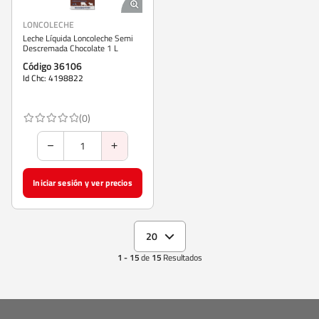
LONCOLECHE
Leche Líquida Loncoleche Semi
Descremada Chocolate 1 L
Código 36106
Id Chc: 4198822
(0)
Iniciar sesión y ver precios
20
1 - 15
de
15
Resultados