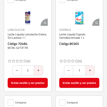
LONCOLECHE
SOPROLE
Leche Líquida Loncoleche Entera
Leche Líquida Soprole
Sin Lactosa 1 l
Semidescremada 1 L
Código 70484
Código 80365
Id Chc: 4213170
(0)
(0)
Iniciar sesión y ver precios
Iniciar sesión y ver precios
Comparar
Comparar