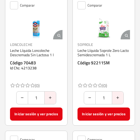
Comparar
Comparar
LONCOLECHE
SOPROLE
Leche Líquida Loncoleche
Leche Líquida Soprole Zero Lacto
Descremada Sin Lactosa 1 l
Semidescremada 1 L
Código 70483
Código 92211SM
Id Chc: 4213238
(0)
(0)
Iniciar sesión y ver precios
Iniciar sesión y ver precios
Comparar
Comparar