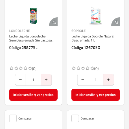
LONCOLECHE
SOPROLE
Leche Líquida Loncoleche
Leche Líquida Soprole Natural
Semidescremada Sin Lactosa
Descremada 1 L
200 ml
Código 25877SL
Código 12670SO
(0)
(0)
Iniciar sesión y ver precios
Iniciar sesión y ver precios
Comparar
Comparar