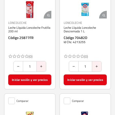
LONCOLECHE
LONCOLECHE
Leche Líquida Loncoleche Frutilla
Leche Líquida Loncoleche
200 ml
Descremada 1 L
Código 25877FR
Código 70482D
Id Chc: 4213255
(0)
(0)
Iniciar sesión y ver precios
Iniciar sesión y ver precios
Comparar
Comparar