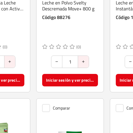
ra Leche
Leche en Polvo Svelty
Leche en
l con Activ-
Descremada Move+ 800 g
Instant
700 g
Código 88276
Código 
(0)
(0)
Iniciar sesión y ver precios
Iniciar sesión y ver precios
Comparar
Com