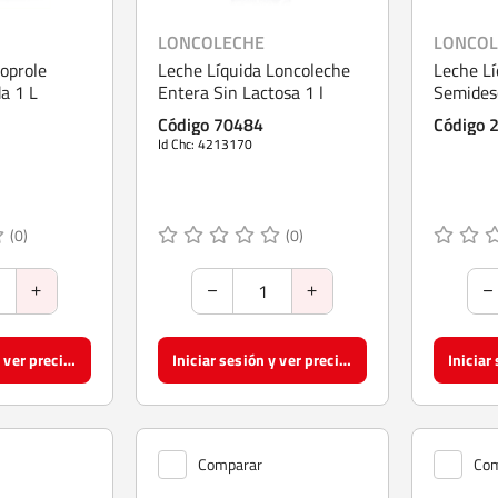
LONCOLECHE
LONCOL
oprole
Leche Líquida Loncoleche
Leche Lí
a 1 L
Entera Sin Lactosa 1 l
Semides
Lactosa
Código 70484
Código 
Id Chc: 4213170
(0)
(0)
Iniciar sesión y ver precios
Iniciar sesión y ver precios
Comparar
Com