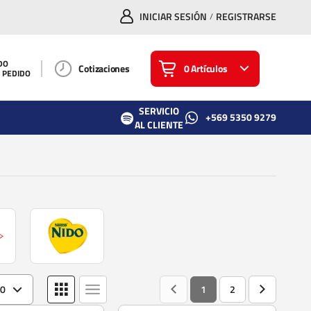
INICIAR SESIÓN
REGISTRARSE
/
DO
Cotizaciones
0 Artículos
U PEDIDO
SERVICIO
+569 5350 9279
AL CLIENTE
20
1
2