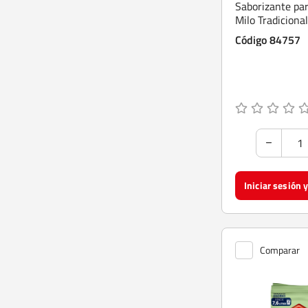
Saborizante pa
Milo Tradiciona
Go Polvo Tarro 
Código 84757
Comparar