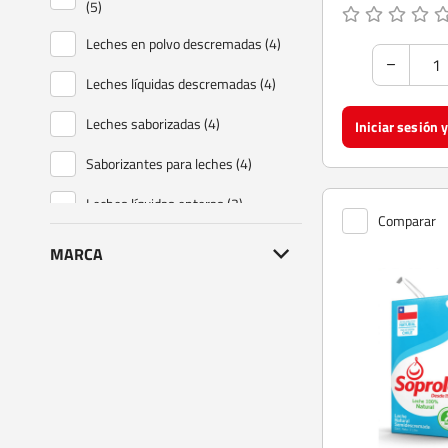
(5)
Leches en polvo descremadas (4)
Leches líquidas descremadas (4)
Leches saborizadas (4)
Saborizantes para leches (4)
Leches líquidas enteras (3)
Comparar
Crema de leche (2)
MARCA
Leches en polvo enteras (2)
Leche condensada (1)
Leches en polvo semidescremadas
(1)