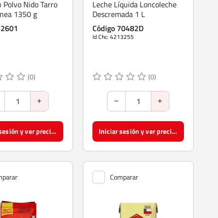
 Polvo Nido Tarro
Leche Líquida Loncoleche
ánea 1350 g
Descremada 1 L
12601
Código 70482D
Id Chc: 4213255
(0)
(0)
Iniciar sesión y ver precios
Iniciar sesión y ver precios
parar
Comparar