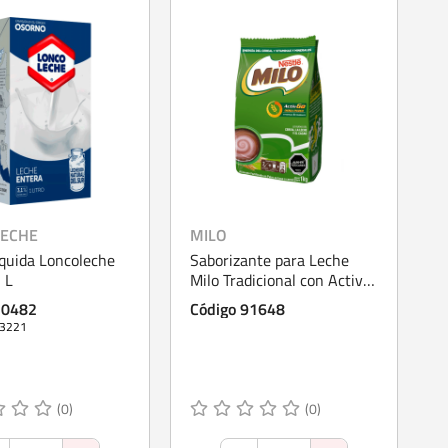
ECHE
MILO
quida Loncoleche
Saborizante para Leche
 L
Milo Tradicional con Activ-
Go Polvo 1 kg
70482
Código 91648
13221
(0)
(0)