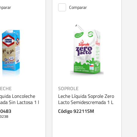
parar
Comparar
ECHE
SOPROLE
quida Loncoleche
Leche Líquida Soprole Zero
da Sin Lactosa 1 l
Lacto Semidescremada 1 L
70483
Código 92211SM
13238