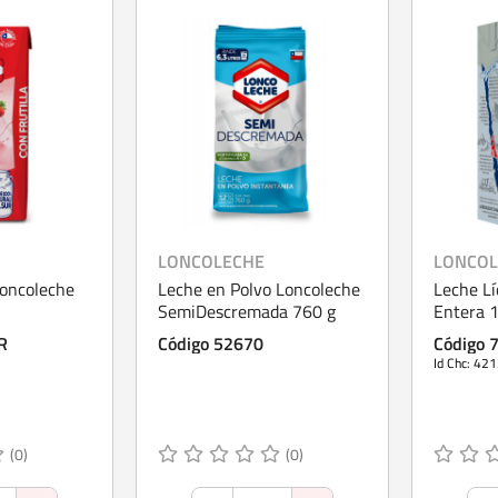
LONCOLECHE
LONCOL
Loncoleche
Leche en Polvo Loncoleche
Leche Lí
SemiDescremada 760 g
Entera 1
R
Código 52670
Código 
Id Chc: 42
(0)
(0)