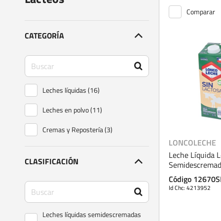
Comparar
CATEGORÍA
Leches líquidas (16)
Leches en polvo (11)
Cremas y Repostería (3)
LONCOLECHE
Leche Líquida 
CLASIFICACIÓN
Semidescremad
Lactosa 1 L
Código 12670S
Id Chc: 4213952
Leches líquidas semidescremadas