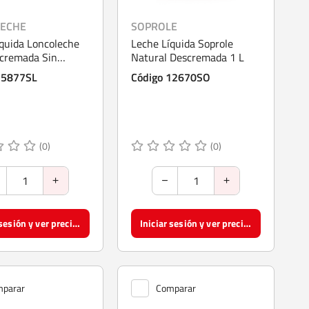
ECHE
SOPROLE
quida Loncoleche
Leche Líquida Soprole
cremada Sin
Natural Descremada 1 L
 200 ml
25877SL
Código 12670SO
(0)
(0)
Iniciar sesión y ver precios
Iniciar sesión y ver precios
parar
Comparar