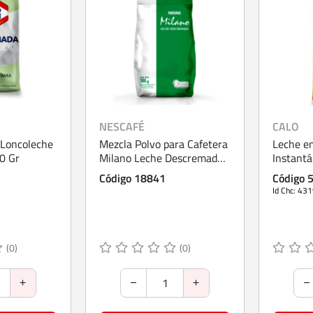
NESCAFÉ
CALO
 Loncoleche
Mezcla Polvo para Cafetera
Leche en
0 Gr
Milano Leche Descremada
Instant
500 g
Código 18841
Código 
Id Chc: 43
(0)
(0)