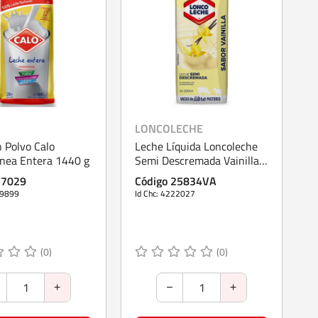
LONCOLECHE
 Polvo Calo
Leche Líquida Loncoleche
ánea Entera 1440 g
Semi Descremada Vainilla
200 ml
57029
Código 25834VA
19899
Id Chc: 4222027
(0)
(0)