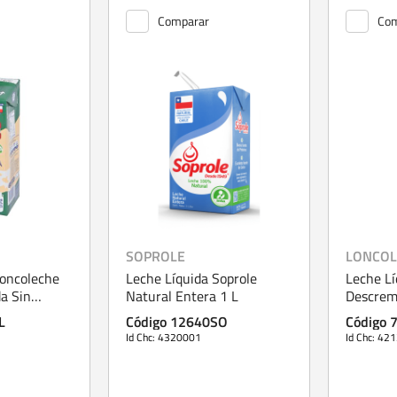
Comparar
Com
SOPROLE
LONCOL
Loncoleche
Leche Líquida Soprole
Leche Lí
a Sin
Natural Entera 1 L
Descrema
L
Código 12640SO
Código 
Id Chc: 4320001
Id Chc: 42