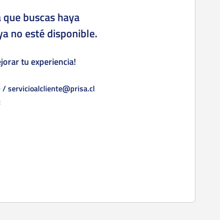
a que buscas haya
a no esté disponible.
orar tu experiencia!
9
/
servicioalcliente@prisa.cl
: