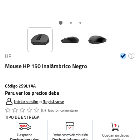
HP
Mouse HP 150 Inalámbrico Negro
Código
2S9L1AA
Para ver los precios debe
Iniciar sesión
o
Registrarse
(0)
Escribir comentario
TIPO DE ENTREGA
Despacho
Retiro centro distribución
Quedan
unidades
Revisar horarios
Revisar información
disponibles