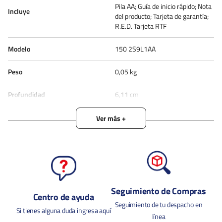
Pila AA; Guía de inicio rápido; Nota
Incluye
del producto; Tarjeta de garantía;
R.E.D. Tarjeta RTF
Modelo
150 2S9L1AA
Peso
0,05 kg
Profundidad
6,11 cm
Tipo De Batería
AA
Tipo De Producto
Mouse Inalámbrico
Requiere Batería
Si
Estado de Producto
DISPONIBLE
Seguimiento de Compras
Centro de ayuda
Descripción del Producto
Seguimiento de tu despacho en
Si tienes alguna duda ingresa aquí
línea