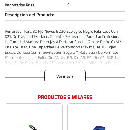
Importados Prisa
Si
Descripción del Producto
Perforador Para 30 Hjs Novus B230 Ecológico Negro Fabricado Con
62% De Plástico Reciclado. Potente Perforadora Para Uso Profesional.
La Cantidad Máxima De Hojas A Perforar Con Un Grosor De 80 G/M2.
En Este Caso, Una Capacidad De Perforación Máxima De 30 Hojas..
Escala De Tope Con Inmovilización Segura Y Rotulación De Formato
Fácilmente Legible. Folio, Din A4, Us, B5, Din A5, B6, Din A6, 3X8. La
Base Es De Goma Blanda Y Permite Abrir Sólo La Mitad Para Poderla
Vaciar, Cerrándose De Nuevo Fácilmente. Artículo Totalmente Metálico
Con Tapa De Plástico Pulido, Brillante Y Ergonómico. Peso Aprox: 350
Grs.
PRODUCTOS SIMILARES