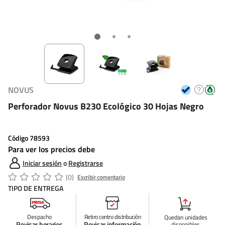
NOVUS
Perforador Novus B230 Ecológico 30 Hojas Negro
Código
78593
Para ver los precios debe
Iniciar sesión
o
Registrarse
(0)
Escribir comentario
TIPO DE ENTREGA
Despacho
Retiro centro distribución
Quedan
unidades
Revisar horarios
Revisar información
disponibles