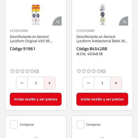
LYSOFORM
LYSOFORM
Desinfectante en Aerosol
Desinfectante en Aerosol
Lysoform Original 495 Ml
Lysoform Antibacterial Bebé 360
Paquete 2 Unidades
cc
Código 91961
Código 84542AB
Id Chc: 4534618
(0)
(0)
Iniciar sesión y ver precios
Iniciar sesión y ver precios
Comparar
Comparar