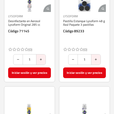
LYSOFORM
LYSOFORM
Desinfectante en Aerosol
Pastilla Estanque Lysoform 48 g
Lysoform Original 285 cc
Azul Paquete 3 pastillas
Código 71145
Código 89233
(0)
(0)
Iniciar sesión y ver precios
Iniciar sesión y ver precios