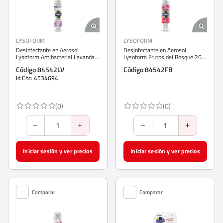
LYSOFORM
LYSOFORM
Desinfectante en Aerosol
Desinfectante en Aerosol
Lysoform Antibacterial Lavanda
Lysoform Frutos del Bosque 265
360 ml
g
Código 84542LV
Código 84542FB
Id Chc: 4534694
(0)
(0)
Iniciar sesión y ver precios
Iniciar sesión y ver precios
Comparar
Comparar