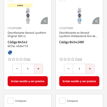
LYSOFORM
LYSOFORM
Desinfectante Aerosol Lysoform
Desinfectante en Aerosol
Original 360 cc
Lysoform Antibacterial Aire de
Montaña 360 cc
Código 84542
Código 84542AM
Id Chc: 4534713
(0)
(0)
Iniciar sesión y ver precios
Iniciar sesión y ver precios
Comparar
Comparar