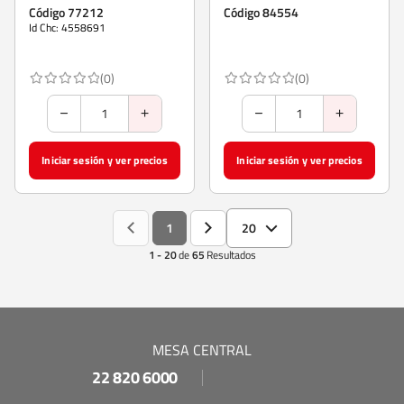
Código 77212
Código 84554
Id Chc: 4558691
(0)
(0)
Iniciar sesión y ver precios
Iniciar sesión y ver precios
1
20
1 - 20
de
65
Resultados
MESA CENTRAL
22 820 6000