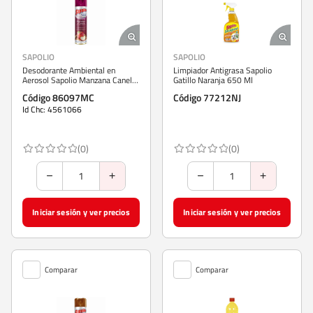
SAPOLIO
SAPOLIO
Desodorante Ambiental en
Limpiador Antigrasa Sapolio
Aerosol Sapolio Manzana Canela
Gatillo Naranja 650 Ml
360 cc
Código 86097MC
Código 77212NJ
Id Chc: 4561066
(0)
(0)
Iniciar sesión y ver precios
Iniciar sesión y ver precios
Comparar
Comparar