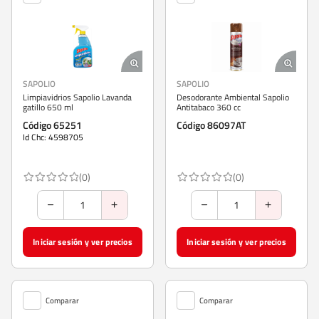
SAPOLIO
SAPOLIO
Limpiavidrios Sapolio Lavanda
Desodorante Ambiental Sapolio
gatillo 650 ml
Antitabaco 360 cc
Código 65251
Código 86097AT
Id Chc: 4598705
(0)
(0)
Iniciar sesión y ver precios
Iniciar sesión y ver precios
Comparar
Comparar