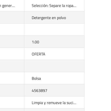
Aplicar en loza en general, cubiertos, vasos y todo utensilio utilizado en la cocina.
Selección: Separe la ropa blanca de la de color. No lave las prendas con el símbolo (no lavar). Dosificación: Agregue el detergente en polvo en la gaveta destinada para esto.
Detergente en polvo
1.00
OFERTA
Bolsa
4563897
Limpia y remueve la suciedad