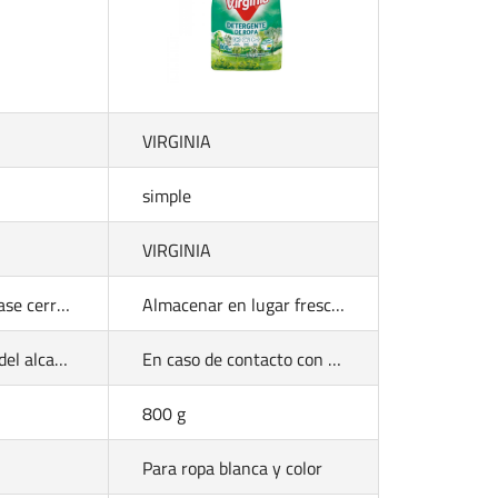
VIRGINIA
simple
VIRGINIA
Mantener el envase cerrado a temperatura ambiente y de pie para evitar que se derrame.
Almacenar en lugar fresco y seco. Mantenga el producto en su envase original.
Mantenga fuera del alcance de los niños. En caso de contacto con ojos, lave inmediatamente con abundante agua
En caso de contacto con los ojos lave inmediatamente con abundante agua. En caso de ingestión no provoque el vómito, beba abundante agua y consulte inmediatamente al CITUC o a un centro médico llevando el envase o rótulo del producto
800 g
Para ropa blanca y color