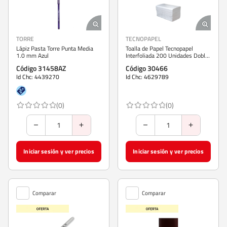
TORRE
TECNOPAPEL
Lápiz Pasta Torre Punta Media
Toalla de Papel Tecnopapel
1.0 mm Azul
Interfoliada 200 Unidades Doble
Hoja
Código 31458AZ
Código 30466
Id Chc: 4439270
Id Chc: 4629789
(0)
(0)
Iniciar sesión y ver precios
Iniciar sesión y ver precios
Comparar
Comparar