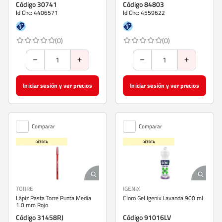
Código 30741
Código 84803
Id Chc: 4406571
Id Chc: 4559622
(0)
(0)
Iniciar sesión y ver precios
Iniciar sesión y ver precios
Comparar
Comparar
TORRE
IGENIX
Lápiz Pasta Torre Punta Media
Cloro Gel Igenix Lavanda 900 ml
1.0 mm Rojo
Código 31458RJ
Código 91016LV