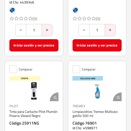
Id Chc: 4439346
(0)
(0)
Iniciar sesión y ver precios
Iniciar sesión y ver precios
Comparar
Comparar
PILOT
TREMEX
Tinta para Cartucho Pilot Plumón
Limpiavidrios Tremex Multiuso
Pizarra Vboard Negro
gatillo 500 ml
Código 25911NG
Código 76901
Id Chc: 4598971