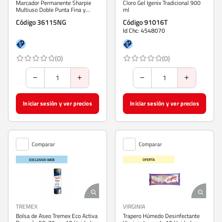
Marcador Permanente Sharpie
Cloro Gel Igenix Tradicional 900
Multiuso Doble Punta Fina y
ml
Ultra Fina Negro
Código 36115NG
Código 91016T
Id Chc: 4548070
(0)
(0)
Iniciar sesión y ver precios
Iniciar sesión y ver precios
Comparar
Comparar
TREMEX
VIRGINIA
Bolsa de Aseo Tremex Eco Activa
Trapero Húmedo Desinfectante