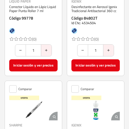
LIQUID PAPER
IGENIX
Corrector Líquido en Lápiz Liquid
Desinfectante en Aerosol Igenix
Paper Punta Roller 7 ml
Tradicional Antibacterial 360 cc
Código 99778
Código 84802T
Id Chc: 4534504
(0)
(0)
Iniciar sesión y ver precios
Iniciar sesión y ver precios
Comparar
Comparar
SHARPIE
IGENIX