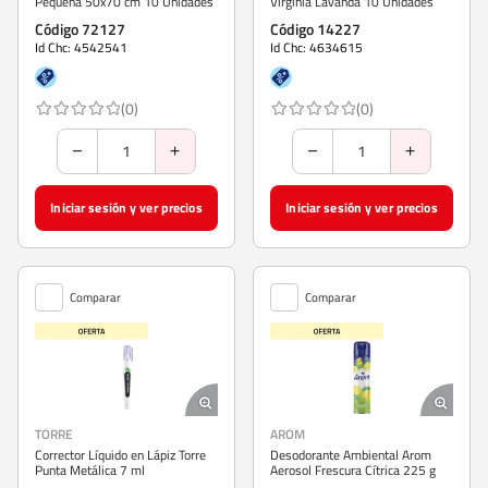
Pequeña 50x70 cm 10 Unidades
Virginia Lavanda 10 Unidades
Código 72127
Código 14227
Id Chc: 4542541
Id Chc: 4634615
(0)
(0)
Iniciar sesión y ver precios
Iniciar sesión y ver precios
Comparar
Comparar
TORRE
AROM
Corrector Líquido en Lápiz Torre
Desodorante Ambiental Arom
Punta Metálica 7 ml
Aerosol Frescura Cítrica 225 g