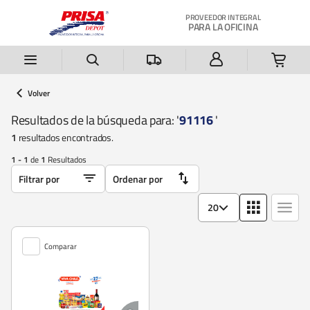
Saltar al contenido principal
PROVEEDOR INTEGRAL
PARA LA OFICINA
Volver
Resultados de la búsqueda para: '
91116
'
1
resultados encontrados.
1 - 1
de
1
Resultados
20
Comparar