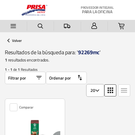
Saltar al contenido principal
PROVEEDOR INTEGRAL
PARA LA OFICINA
Volver
Resultados de la búsqueda para: '
92269mc
'
1
resultados encontrados.
1 - 1
de
1
Resultados
20
Comparar