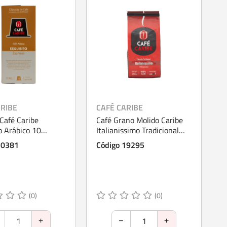
ARIBE
CAFÉ CARIBE
Café Caribe
Café Grano Molido Caribe
o Arábico 10
Italianissimo Tradicional
s
250 g
70381
Código 19295
(0)
(0)