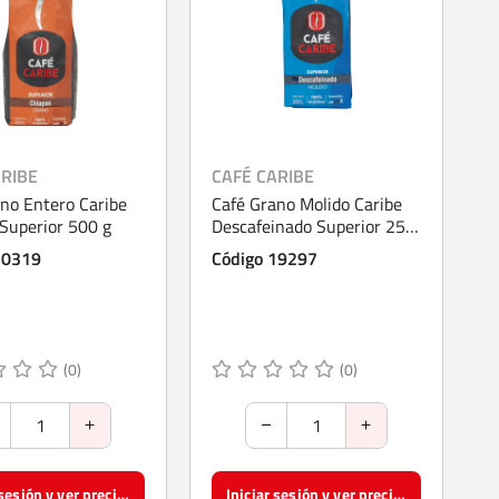
ARIBE
CAFÉ CARIBE
no Entero Caribe
Café Grano Molido Caribe
Superior 500 g
Descafeinado Superior 250
g
70319
Código 19297
(0)
(0)
Iniciar sesión y ver precios
Iniciar sesión y ver precios