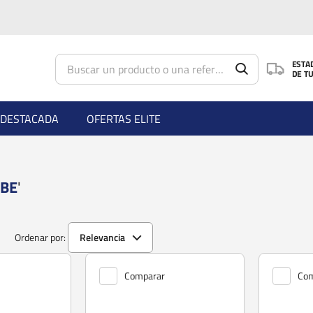
Saltar al contenido principal
ESTA
DE T
DESTACADA
OFERTAS ELITE
IBE
'
Ordenar por:
Relevancia
Comparar
Com