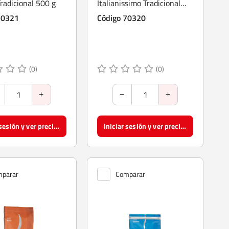
Tradicional 500 g
Italianissimo Tradicional
500 g
70321
Código 70320
(0)
(0)
Iniciar sesión y ver precios
Iniciar sesión y ver precios
parar
Comparar