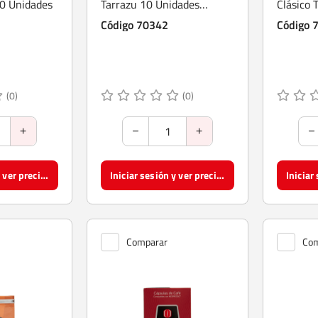
0 Unidades
Tarrazu 10 Unidades
Clásico 
Arábico
Código 70342
Código 
(0)
(0)
Iniciar sesión y ver precios
Iniciar sesión y ver precios
Comparar
Com