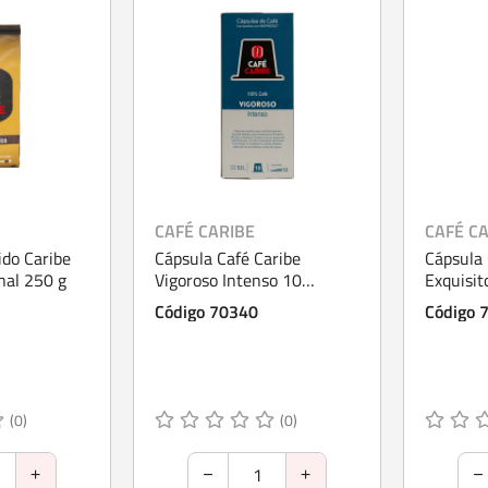
CAFÉ CARIBE
CAFÉ C
ido Caribe
Cápsula Café Caribe
Cápsula 
onal 250 g
Vigoroso Intenso 10
Exquisit
Unidades
Unidade
Código 70340
Código 
(0)
(0)