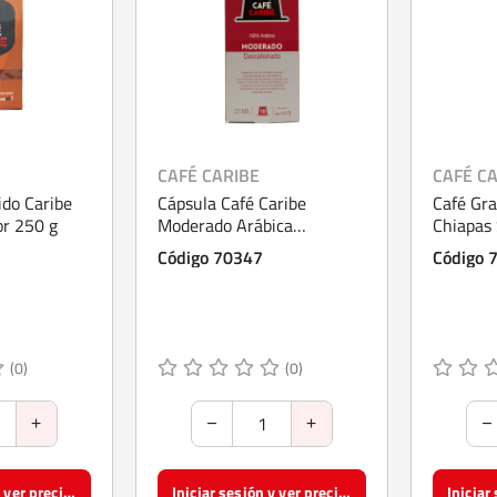
CAFÉ CARIBE
CAFÉ C
ido Caribe
Cápsula Café Caribe
Café Gra
or 250 g
Moderado Arábica
Chiapas 
Descafeinado 10 Unidades
Código 70347
Código 
(0)
(0)
Iniciar sesión y ver precios
Iniciar sesión y ver precios