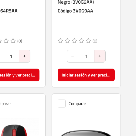
Negro (3V0G9AA)
664R5AA
Código 3V0G9AA
(0)
(0)
Iniciar sesión y ver precios
Iniciar sesión y ver precios
parar
Comparar