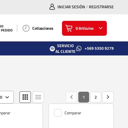
INICIAR SESIÓN
REGISTRARSE
/
DO
Cotizaciones
0 Artículos
U PEDIDO
SERVICIO
+569 5350 9279
AL CLIENTE
20
1
2
parar
Comparar