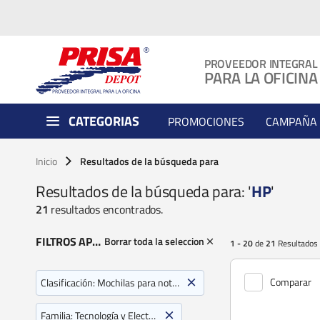
PROVEEDOR INTEGRAL
PARA LA OFICINA
CATEGORIAS
PROMOCIONES
CAMPAÑA 
Inicio
Resultados de la búsqueda para
Resultados de la búsqueda para: '
HP
'
21
resultados encontrados.
FILTROS APLICADOS
Borrar toda la seleccion
1 - 20
de
21
Resultados
Comparar
Clasificación:
Mochilas para notebooks, Mouse alаmbricos, Mouse inalаmbricos, Teclados estаndar
Familia:
Tecnología y Electrónica