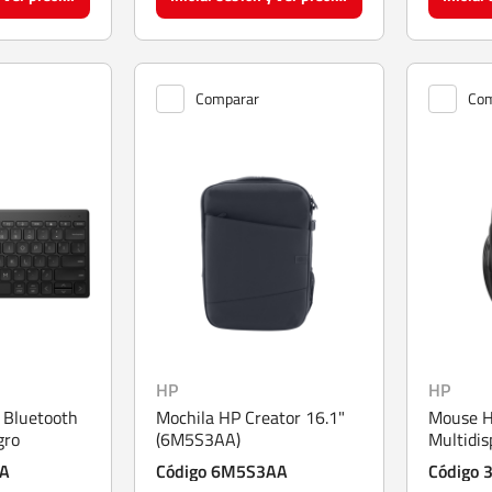
Comparar
Com
HP
HP
 Bluetooth
Mochila HP Creator 16.1"
Mouse H
gro
(6M5S3AA)
Multidis
AA
Código 6M5S3AA
Código