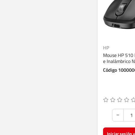
HP
Mouse HP 510 
e Inalámbrico 
(9C2F6AA)
Código 10000