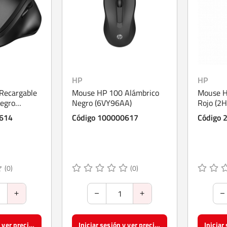
HP
HP
Recargable
Mouse HP 100 Alámbrico
Mouse H
Negro
Negro (6VY96AA)
Rojo (2
0614
Código 100000617
Código
(0)
(0)
Iniciar sesión y ver precios
Iniciar sesión y ver precios