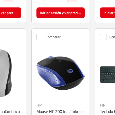
Iniciar sesión y ver precios
Iniciar sesión y ver precios
Comparar
Com
HP
HP
Inalámbrico
Mouse HP 200 Inalámbrico
Teclado