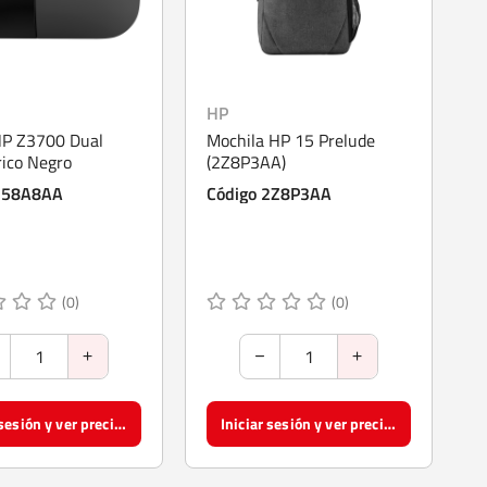
HP
P Z3700 Dual
Mochila HP 15 Prelude
rico Negro
(2Z8P3AA)
758A8AA
Código 2Z8P3AA
(0)
(0)
Iniciar sesión y ver precios
Iniciar sesión y ver precios