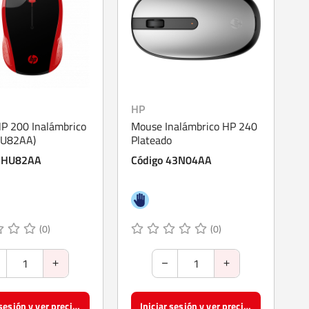
HP
P 200 Inalámbrico
Mouse Inalámbrico HP 240
HU82AA)
Plateado
 2HU82AA
Código 43N04AA
(0)
(0)
Iniciar sesión y ver precios
Iniciar sesión y ver precios