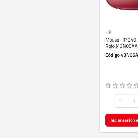
HP
Mouse HP 240 
Rojo (43N05AA
Código 43N05