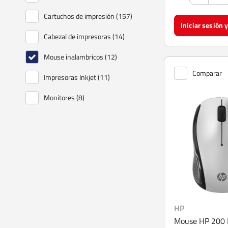
Cartuchos de impresión (157)
Cabezal de impresoras (14)
Mouse inalаmbricos (12)
Comparar
Impresoras Inkjet (11)
Monitores (8)
Plotter (7)
Impresoras Lаser (7)
Teclados estаndar (6)
Botellas de tinta (5)
Estuches y Fundas (4)
HP
Notebooks (4)
Mouse HP 200 