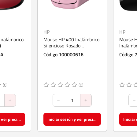
HP
HP
Inalámbrico
Mouse HP 400 Inalámbrico
Mouse H
)
Silencioso Rosado
Inalámb
(AZ7B5AA)
AA
Código 100000616
Código 
(0)
(0)
Iniciar sesión y ver precios
Iniciar sesión y ver precios