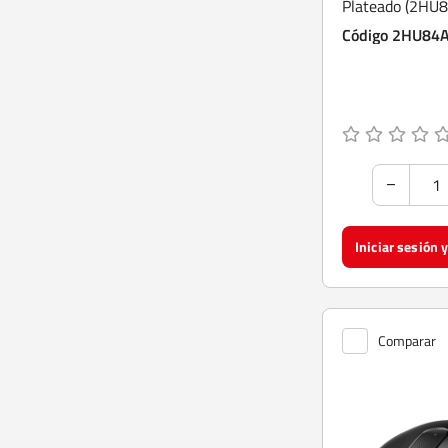
Plateado (2HU
Audífonos (3)
Código 2HU84
Cables USB (2)
Mochilas para notebooks (2)
Scanners (2)
Discos duros externos (1)
Mouse alаmbricos (1)
Multifuncionales Inkjet (1)
Cargadores (1)
Comparar