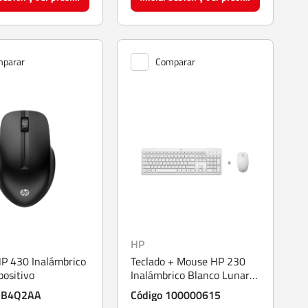
parar
Comparar
HP
P 430 Inalámbrico
Teclado + Mouse HP 230
positivo
Inalámbrico Blanco Lunar
(3L1F0AA)
 3B4Q2AA
Código 100000615