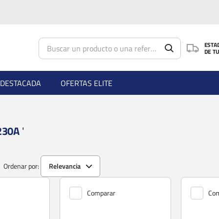
Saltar al contenido principal
ESTA
DE T
DESTACADA
OFERTAS ELITE
 230A
'
Ordenar por:
Relevancia
Comparar
Com