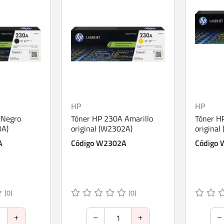
HP
HP
 Negro
Tóner HP 230A Amarillo
Tóner H
0A)
original (W2302A)
original
A
Código W2302A
Código
(0)
(0)