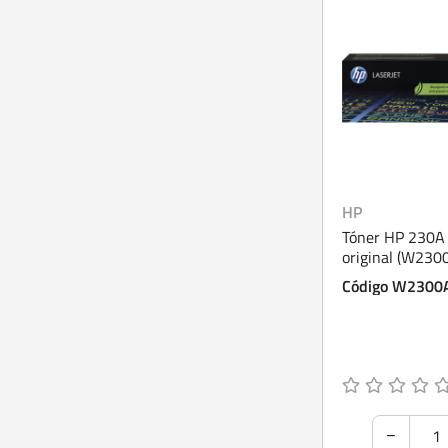
HP
Tóner HP 230A
original (W230
Código W2300