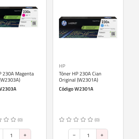
HP
P 230A Magenta
Tóner HP 230A Cian
 (W2303A)
Original (W2301A)
 W2303A
Código W2301A
(0)
(0)