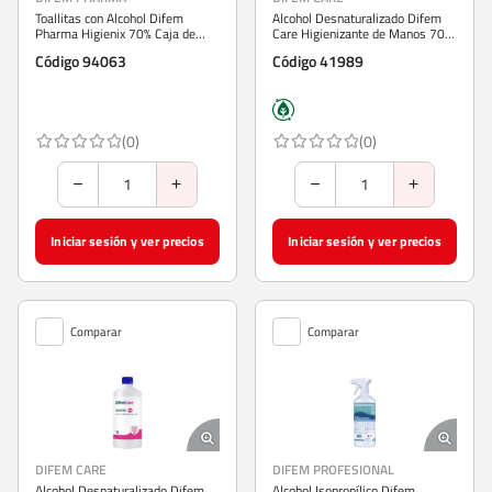
Toallitas con Alcohol Difem
Alcohol Desnaturalizado Difem
Pharma Higienix 70% Caja de
Care Higienizante de Manos 70%
100 Unidades
250 ml
Código 94063
Código 41989
(0)
(0)
Iniciar sesión y ver precios
Iniciar sesión y ver precios
Comparar
Comparar
DIFEM CARE
DIFEM PROFESIONAL
Alcohol Desnaturalizado Difem
Alcohol Isopropílico Difem