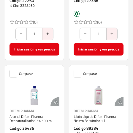
Código 27260
Código 27388
Id Chc: 2228469
(0)
(0)
Iniciar sesión y ver precios
Iniciar sesión y ver precios
Comparar
Comparar
DIFEM PHARMA
DIFEM PHARMA
Alcohol Difem Pharma
Jabón Líquido Difem Pharma
Desnaturalizado 95% 500 ml
Neutro Balsámico 1 l
Código 25436
Código 89384