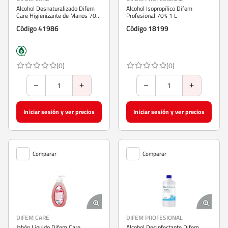
Alcohol Desnaturalizado Difem
Alcohol Isopropílico Difem
Care Higienizante de Manos 70%
Profesional 70% 1 L
1 L
Código 41986
Código 18199
(0)
(0)
Iniciar sesión y ver precios
Iniciar sesión y ver precios
Comparar
Comparar
DIFEM CARE
DIFEM PROFESIONAL
Jabón Líquido Difem Care
Alcohol Desinfectante Difem