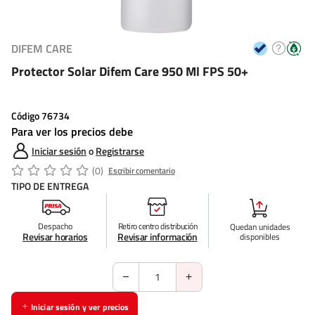
DIFEM CARE
Protector Solar Difem Care 950 Ml FPS 50+
Código
76734
Para ver los precios debe
Iniciar sesión
o
Registrarse
(0)
Escribir comentario
TIPO DE ENTREGA
Despacho
Retiro centro distribución
Quedan
unidades
Revisar horarios
Revisar información
disponibles
Iniciar sesión y ver precios