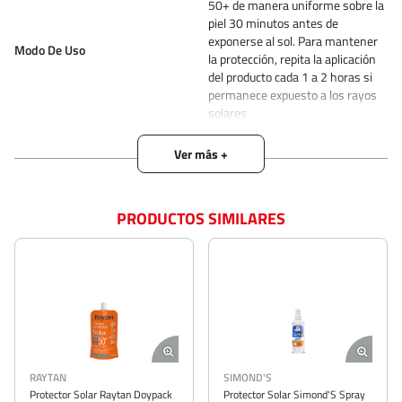
50+ de manera uniforme sobre la
piel 30 minutos antes de
exponerse al sol. Para mantener
Modo De Uso
la protección, repita la aplicación
del producto cada 1 a 2 horas si
permanece expuesto a los rayos
solares
Tipo De Producto
Protector solar
Hipoalergénico
Si
PRODUCTOS SIMILARES
Unidades Por Paquete
1.00
Estado de Producto
DISPONIBLE
Formato
Crema
Zona De Aplicación
Cuerpo
RAYTAN
SIMOND'S
U
Descripción del Producto
Protector Solar Raytan Doypack
Protector Solar Simond'S Spray
Pr