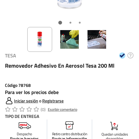
TESA
Removedor Adhesivo En Aerosol Tesa 200 Ml
Código
78768
Para ver los precios debe
Iniciar sesión
o
Registrarse
(0)
Escribir comentario
TIPO DE ENTREGA
Despacho
Retiro centro distribución
Quedan
unidades
Revisar horarios
Revisar información
disponibles