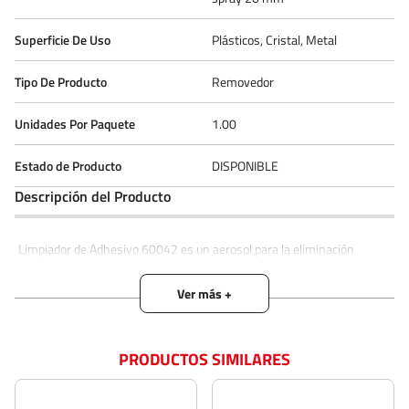
Superficie De Uso
Plásticos, Cristal, Metal
Tipo De Producto
Removedor
Unidades Por Paquete
1.00
Estado de Producto
DISPONIBLE
Descripción del Producto
Limpiador de Adhesivo 60042 es un aerosol para la eliminación
sencilla de restos de pegamento en piezas plásticas, vidrio y
superficies metálicas. *Elimina de forma fiable restos de etiquetas, la
mayoría de cintas adhesivas, así como grasa, alquitrán, materiales
resinosos y otras impurezas. *Se evapora sin dejar restos *Deja un
aroma agradable. * El limpiador es base de LIMONENE procedente de
materia prima natural * Libre de silicona y disolventes clorurados.
PRODUCTOS SIMILARES