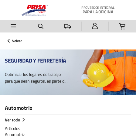
Saltar al contenido principal
PROVEEDOR INTEGRAL
PARA LA OFICINA
Volver
SEGURIDAD Y FERRETERÍA
Optimizar los lugares de trabajo
para que sean seguros, es parte de
las políticas de protección que
tienen las empresas en beneficio
de sus colaboradores. Así se reduce
Automotriz
el riesgo de accidentes laborales y
se fomenta la productividad de los
Ver todo
trabajadores.
Artículos
Automotriz