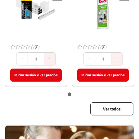
STANLEY
EXCELL
Corchetes Stanley Tra705T
Limpiador Crema Excell 750 g
5/16'' Caja de 1000 Unidades
Código 88483
Código 91747
Id Chc: 4587723
(0)
(0)
Iniciar sesión y ver precios
Iniciar sesión y ver precios
Ver todos