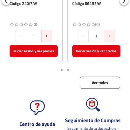
Descripción del Producto
Código 240J7AA
Código 664R5AA
(0)
(0)
Iniciar sesión y ver precios
Iniciar sesión y ver precios
Ver todos
Seguimiento de Compras
Centro de ayuda
Seguimiento de tu despacho en