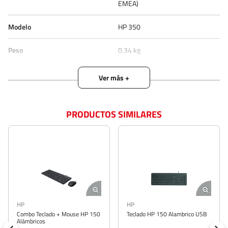
EMEA)
Modelo
HP 350
Peso
0.34 kg
Profundidad
121.8 mm
Tipo De Batería
AAA
PRODUCTOS SIMILARES
Tipo De Producto
Teclado
Inalámbrico
Si
Requiere Batería
Si
Teclado Numérico
Si
HP
HP
Estado de Producto
DISPONIBLE
Combo Teclado + Mouse HP 150
Teclado HP 150 Alambrico USB
Alámbricos