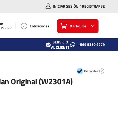
INICIAR SESIÓN
REGISTRARSE
/
DO
Cotizaciones
0 Artículos
U PEDIDO
SERVICIO
+569 5350 9279
AL CLIENTE
Disponible
ian Original (W2301A)