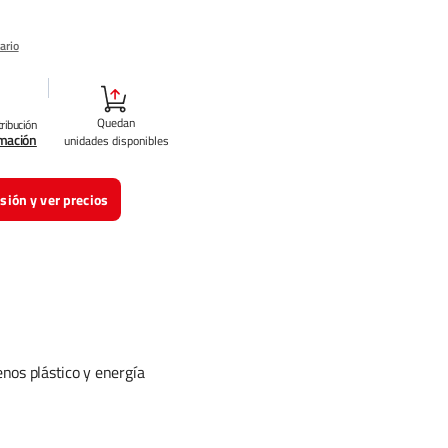
ario
Quedan
tribución
rmación
unidades disponibles
esión y ver precios
nos plástico y energía