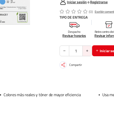
Iniciar sesión
o
Registrarse
(0)
Escribir coment
TIPO DE ENTREGA
Despacho
Retiro centro dis
Revisar horarios
Revisar info
Iniciar s
Compartir
Colores más reales y tóner de mayor eficiencia
Usa me